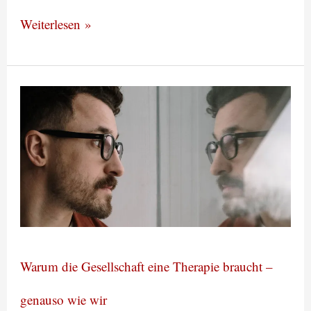
Weiterlesen »
Warum
die
Gesellschaft
eine
Therapie
braucht
–
genauso
Warum die Gesellschaft eine Therapie braucht –
wie
wir
genauso wie wir