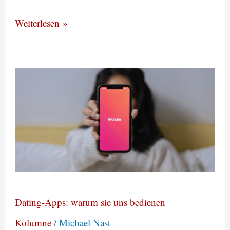
Weiterlesen »
Dating-
Apps:
warum
sie
uns
bedienen
Dating-Apps: warum sie uns bedienen
Kolumne
/
Michael Nast