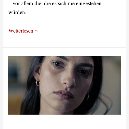
– vor allem die, die es sich nie eingestehen
würden.
Weiterlesen »
Lasst
uns
nicht
zu
vernünftig
sein!